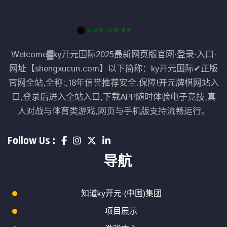
Welcome▓ky开元国际2025最新网页版官网·登录·入口·
网址【shengxucun.com】以下简称：ky开元国际✔正版
官网全站,全称:,18年信誉推荐安全.保障!开元牌棋网站入
口,登录后进入全站入口,下载APP随时体验电子竞技,真
人对战与体育类游戏,网页与手机版支持流畅运行。
Follow Us :
导航
知道ky开元·(中国)集团
项目展示