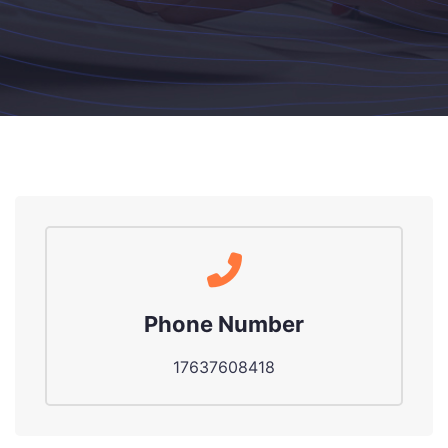
Phone Number
17637608418