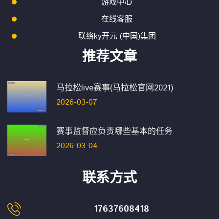
游戏中心
在线客服
联络ky开元·(中国)集团
推荐文章
马拉松live赛事(马拉松官网2021)
2026-03-07
赛事监督应负责哪些基本的任务
2026-03-04
联系方式
17637608418