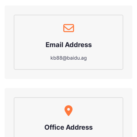
Email Address
kb88@baidu.ag
Office Address