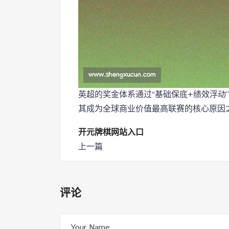
英超的奖金体系通过“基础保底+绩效浮动
其成为全球商业价值最高联赛的核心原因
开元牌棋网站入口
上一篇
评论