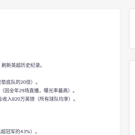
），刷新英超历史纪录。
是垫底队的20倍）。
英镑（因全年29场直播，曝光率最高）。
商业收入820万英镑（所有球队均享）。
英超冠军的43%）。