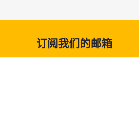
订阅我们的邮箱
导
Welcome▓ky开元国际2025最新网
知
页版官网·登录·入口·网址