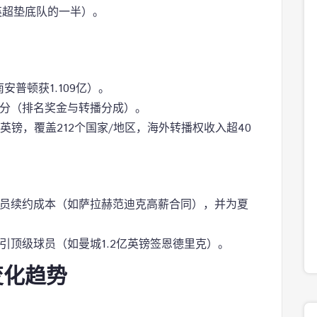
英超垫底队的一半）。
普顿获1.109亿）。
分（排名奖金与转播分成）。
亿英镑，覆盖212个国家/地区，海外转播权收入超40
员续约成本（如萨拉赫范迪克高薪合同），并为夏
引顶级球员（如曼城1.2亿英镑签恩德里克）。
变化趋势