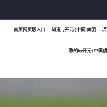
首页网页版入口
知道ky开元·(中国)集团
项
联络ky开元·(中国)