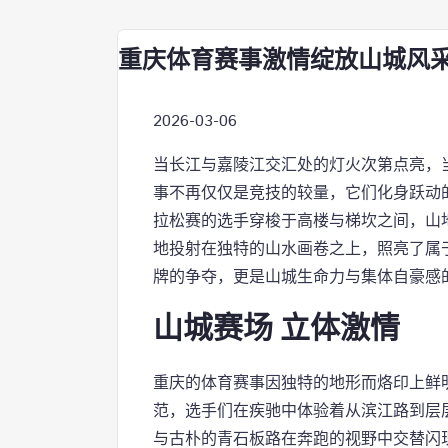
重庆体育赛事激情绽放山城风
2026-03-06
当长江与嘉陵江交汇处的灯火次第点亮，
事不再仅仅是竞技的较量，它们化身跃动
拉松赛的选手穿梭于高楼与梯坎之间，山
地投射在独特的山水画卷之上，照亮了属
牌的争夺，更是山城生命力与集体自豪感
山城赛场 立体激情
重庆的体育赛事因独特的地形而烙印上鲜明
范，选手们在疾驰中体验着从滨江路到层层
与古朴的青石板路在奔跑的视野中交替闪