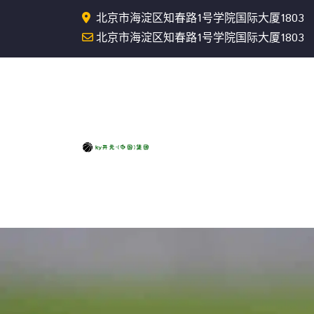
北京市海淀区知春路1号学院国际大厦1803
北京市海淀区知春路1号学院国际大厦1803