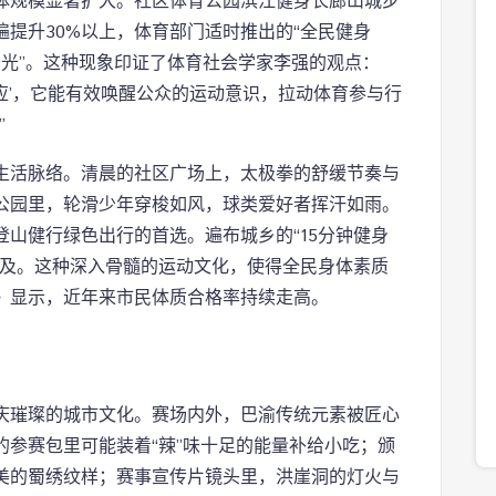
群体规模显著扩大。社区体育公园滨江健身长廊山城步
提升30%以上，体育部门适时推出的“全民健身
“秒光”。这种现象印证了体育社会学家李强的观点：
效应’，它能有效唤醒公众的运动意识，拉动体育参与行
”
生活脉络。清晨的社区广场上，太极拳的舒缓节奏与
公园里，轮滑少年穿梭如风，球类爱好者挥汗如雨。
山健行绿色出行的首选。遍布城乡的“15分钟健身
可及。这种深入骨髓的运动文化，使得全民身体素质
》显示，近年来市民体质合格率持续走高。
庆璀璨的城市文化。赛场内外，巴渝传统元素被匠心
参赛包里可能装着“辣”味十足的能量补给小吃；颁
美的蜀绣纹样；赛事宣传片镜头里，洪崖洞的灯火与