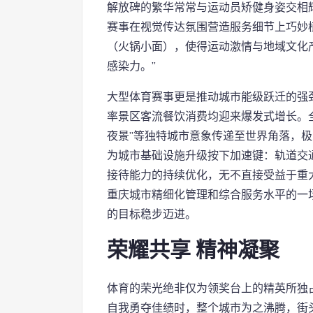
解放碑的繁华常常与运动员矫健身姿交相
赛事在视觉传达氛围营造服务细节上巧妙
（火锅小面），使得运动激情与地域文化产
感染力。”
大型体育赛事更是推动城市能级跃迁的强劲
率景区客流餐饮消费均迎来爆发式增长。全
夜景”等独特城市意象传递至世界角落，
为城市基础设施升级按下加速键：轨道交
接待能力的持续优化，无不直接受益于重
重庆城市精细化管理和综合服务水平的一
的目标稳步迈进。
荣耀共享 精神凝聚
体育的荣光绝非仅为领奖台上的精英所独
自我勇夺佳绩时，整个城市为之沸腾，街